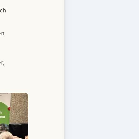
och
en
r,