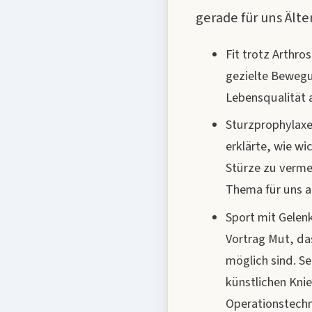
gerade für uns Ält
Fit trotz Arthro
gezielte Bewegu
Lebensqualität 
Sturzprophylaxe 
erklärte, wie wi
Stürze zu verme
Thema für uns al
Sport mit Gelenk
Vortrag Mut, da
möglich sind. Se
künstlichen Kni
Operationstechn