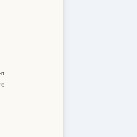
e
en
re