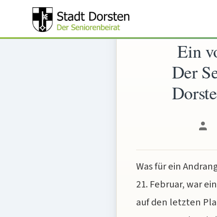
Zum
Inhalt
springen
Ein vo
Der Se
Dorste
Bei
Was für ein Andran
21. Februar, war ei
auf den letzten Pla