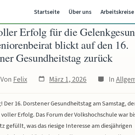
Startseite
Über uns
Arbeitskreise
ller Erfolg für die Gelenkgesun
niorenbeirat blickt auf den 16.
ner Gesundheitstag zurück
Veröffentlichungsdatum
Kategorien
tragsautor
Von
Felix
März 1, 2026
In
Allge
g! Der 16. Dorstener Gesundheitstag am Samstag, d
n voller Erfolg. Das Forum der Volkshochschule war bi
tz gefüllt, was das riesige Interesse am diesjährigen