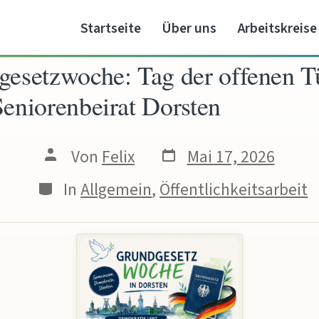
Startseite
Über uns
Arbeitskreise
esetzwoche: Tag der offenen T
eniorenbeirat Dorsten
Veröffentlichungsdat
Beitragsautor
Von
Felix
Mai 17, 2026
Kategorien
In
Allgemein
,
Öffentlichkeitsarbeit