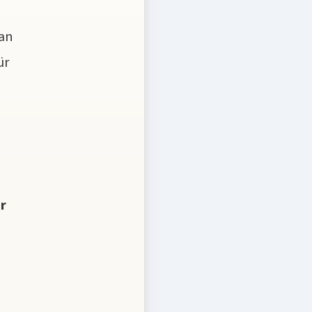
 an
ür
r