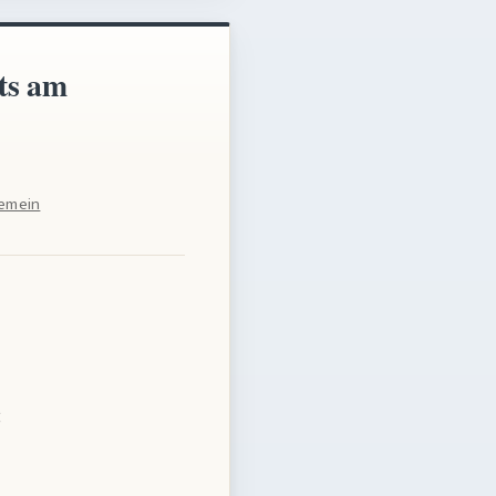
ats am
gemein
: