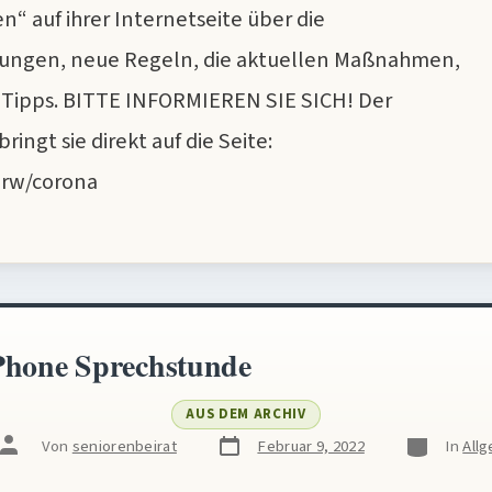
“ auf ihrer Internetseite über die
ngen, neue Regeln, die aktuellen Maßnahmen,
Tipps. BITTE INFORMIEREN SIE SICH! Der
ingt sie direkt auf die Seite:
nrw/corona
Phone Sprechstunde
AUS DEM ARCHIV
Veröffentlichungsdatum
Kategorien
Beitragsautor
Von
seniorenbeirat
Februar 9, 2022
In
All