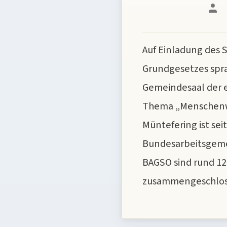
Beitr
Auf Einladung des 
Grundgesetzes spra
Gemeindesaal der 
Thema „Menschenwür
Müntefering ist sei
Bundesarbeitsgemei
BAGSO sind rund 12
zusammengeschlos