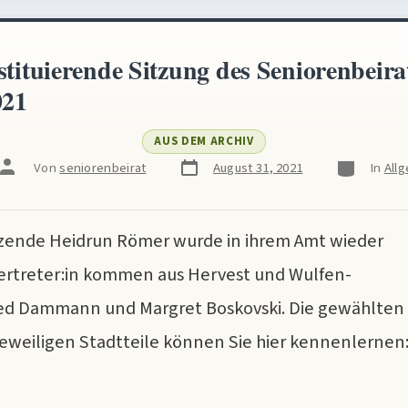
stituierende Sitzung des Seniorenbeir
021
AUS DEM ARCHIV
Veröffentlichungsdatum
Kategorien
Beitragsautor
Von
seniorenbeirat
August 31, 2021
In
All
itzende Heidrun Römer wurde in ihrem Amt wieder
vertreter:in kommen aus Hervest und Wulfen-
ied Dammann und Margret Boskovski. Die gewählten
 jeweiligen Stadtteile können Sie hier kennenlernen