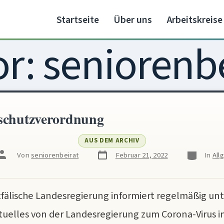
Startseite
Über uns
Arbeitskreise
or:
seniorenbe
schutzverordnung
AUS DEM ARCHIV
Veröffentlichungsdatum
Kategorien
Beitragsautor
Von
seniorenbeirat
Februar 21, 2022
In
All
fälische Landesregierung informiert regelmäßig un
ktuelles von der Landesregierung zum Corona-Virus i