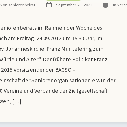
Veröffentlichungsdatum
Kategorien
agsautor
Von
seniorenbeirat
September 26, 2021
In
Vera
Seniorenbeirats im Rahmen der Woche des
ch am Freitag, 24.09.2012 um 15:30 Uhr, im
ev. Johanneskirche Franz Müntefering zum
de und Alter“. Der frühere Politiker Franz
t 2015 Vorsitzender der BAGSO –
nschaft der ­Seniorenorganisationen e.V. In der
0 Vereine und Verbände der Zivilgesellschaft
sen, […]