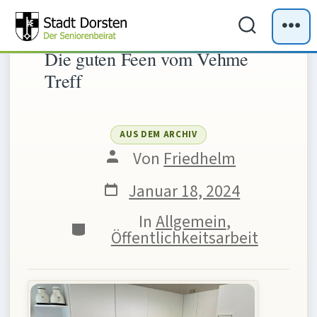
Zum
Inhalt
Suche
Me
Die guten Feen vom Vehme
ein-/ausb
springen
Treff
AUS DEM ARCHIV
Beitragsautor
Von
Friedhelm
Veröffentlichungsdatum
Januar 18, 2024
In
Allgemein
,
Kategorien
Öffentlichkeitsarbeit