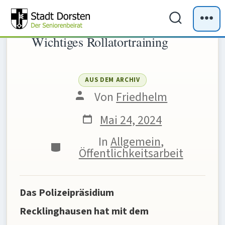
Zum
Inhalt
Suche
Me
Wichtiges Rollatortraining
ein-/ausb
springen
AUS DEM ARCHIV
Beitragsautor
Von
Friedhelm
Veröffentlichungsdatum
Mai 24, 2024
In
Allgemein
,
Kategorien
Öffentlichkeitsarbeit
Das Polizeipräsidium
Recklinghausen hat mit dem